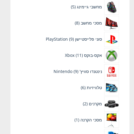
5
מחשבי גיימינג
5
מוצרים
8
מסכי מחשב
8
מוצרים
9
סוני פלייסטיישן PlayStation
9
מוצרים
11
אקס-בוקס Xbox
11
מוצרים
9
נינטנדו סוויץ' Nintendo
9
מוצרים
6
טלוויזיות
6
מוצרים
2
מקרנים
2
מוצרים
מוצר
מסכי הקרנה
1
1
19