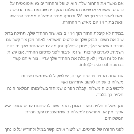
אם נאשר את ההחזר שלך, הוא יטופל וההחזר יבוצע אוטומטית על
כרטיס האשראי או שיטת התשלום המקורית שבצעת בעת הרכישה
וזאת לאחר ניכוי סך של 5% ובנוסף מחיר המשלוח ממחיר הרכישה
וזאת בתוך 14 יום מאישור ההחזרה.
במידה לא קיבלת החזר תוך 14 יום מאישור ההחזר שלך, תחילה בדוק
שוב את חשבון הבנק שלך או כרטיס האשראי, לאחר מכן צור קשר עם
חברת האשראי שלך, ייתכן שיחלוף זמן מה עד שההחזר שלך יפורסם
רשמית. לעתים קרובות יש זמן עיבוד לפני פרסום ההחזר. אם עשית
את כל זה ועדיין לא קיבלת את ההחזר שלך עדיין, צור איתנו קשר
בכתובת info@scsi.co.il.
אם אתה מחזיר פריטים יקרים, יש לשקול להשתמש בשירות
משלוחים שניתן לעקוב אחריהם ואף
לרכוש ביטוח משלוח. קבלת הפריט שמוחזר בשלימותו המלאה הינה
תלויה בך בלבד.
זמן משלוח תלויה באזור מגורך, הזמן עשוי להשתנות עד שהמוצר יגיע
אליך. אין אנו אחראים למשלוחים שמתעכבים עקב חברת
המשלוחים.
לפני החזרה של פריטים, יש ליצור איתנו קשר במיל ולהודיע על כוונתך