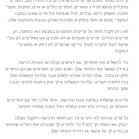
קיימים מספר סוגים של פריטים שלא ניתנים להחזרה כגון: מוצרים
מתכלים מחסניות דיו, וטונרים, חומרים נוזלים או גזים, מתנות, מוצרי
תוכנה, משחק וידאו, כבלים, ויניל שנפתח וכל פריט שאינו במצבו
המקורי, פגום או חסר בחלקים מסיבות שאינן נובעות מהטעות שלנו.
לא ניתן לקבל החזר על פריטים המוצגים במבצע ו/או כמתנה, רק
פריטים רגילים. פריטים פגומים או לא תקינים אנו מחליפים רק עפ"י
שיקול דעת החברה לאחר בדיקה שהפריט לא ניזוק או נפגע ע"י
המקבל.
כדי להשלים את החזרתך, אנו דורשים קבלה או הוכחת רכישה.
במידה ונאשר את ההחזר שלך, ישנם מצבים מסוימים שבהם החזרים
חלקיים בלבד. אתה תהיה אחראי לשלם עבור עלויות המשלוח שלך
בגין החזרת הפריט. עלויות המשלוח אילך אינן ניתנות להחזר וינוכה
מסך ההחזר.
פריטים שנשלחו במתנה בעת הרכישה, יוחזר אלינו יחד עם הפריטים
המוחזרים. במידה ולא יחויב במחיר רגיל וינוכה ממחיר ההחזר.
כל פריט שיוחזר לא יותר מ-14 יום לאחר הרכישה ויתקבל אצלנו
ייבדק ואנו נשלח לך דוא"ל כדי להודיע ​​לך שקיבלנו את הפריט שהוחזר
וכן נודיע לך על אישור או דחיית ההחזר שלך.