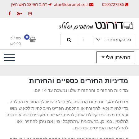
לג
0505727286
atar@doronet.co.il
רחוב רשי 58 ראש העין
תוכן
מחשבים וסלולר
דורונט מחשבים וסלולר
0
סה " כ
₪
0.00
החשבון שלי
מדיניות החזרים כספיים והחזרות
מדיניות ההחזרים וההחזרות שלנו נמשכת עד 14 יום.
אם חלפו 14 יום מיום הרכישה, לא נוכל להציע לך החזר או החלפה.
כדי להיות זכאי להחזרה או החלפה, הפריט חייב להיות ללא שימוש
ובאותו מצב שבו קיבלת אותו, להיות באריזה המקורית כשהיא סגורה
לחלוטין. כמו כן, בחשבונית שתתקבל יצוין אם ניתן להחזיר ו/או
להחליף את הפריטים שנרכשו.