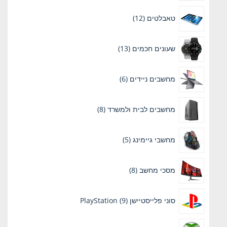
12
טאבלטים
12
מוצרים
13
שעונים חכמים
13
מוצרים
6
מחשבים ניידים
6
מוצרים
8
מחשבים לבית ולמשרד
8
מוצרים
5
מחשבי גיימינג
5
מוצרים
8
מסכי מחשב
8
מוצרים
9
סוני פלייסטיישן PlayStation
9
מוצרים
11