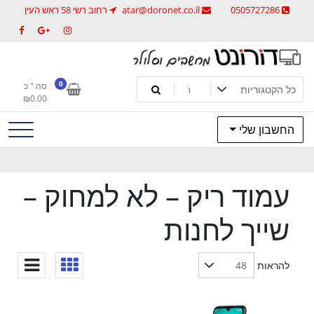
לג
0505727286
atar@doronet.co.il
רחוב רשי 58 ראש העין
תוכן
מחשבים וסלולר
דורונט מחשבים וסלולר
0
סה " כ
₪
0.00
החשבון שלי
עמוד ריק – לא למחוק –
שייך לחנות
להראות