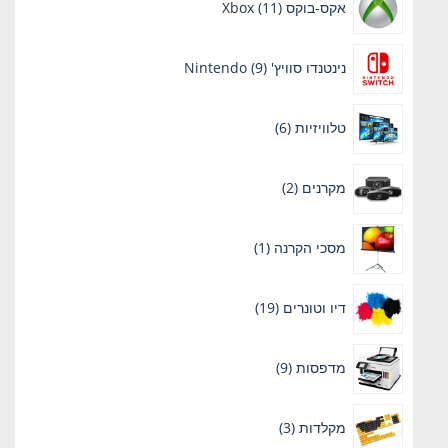
אקס-בוקס Xbox
11
מוצרים
9
נינטנדו סוויץ' Nintendo
9
מוצרים
6
טלוויזיות
6
מוצרים
2
מקרנים
2
מוצרים
מוצר
מסכי הקרנה
1
1
19
דיו וטונרים
19
מוצרים
9
מדפסות
9
מוצרים
3
מקלדות
3
מוצרים