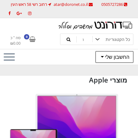
0505727286
atar@doronet.co.il
רחוב רשי 58 ראש העין
מחשבים וסלולר
דורונט מחשבים וסלולר
0
סה " כ
₪
0.00
החשבון שלי
מוצרי Apple