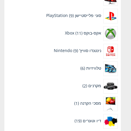
מוצרים
9
סוני פלייסטיישן PlayStation
9
מוצרים
11
אקס-בוקס Xbox
11
מוצרים
9
נינטנדו סוויץ' Nintendo
9
מוצרים
6
טלוויזיות
6
מוצרים
2
מקרנים
2
מוצרים
מוצר
מסכי הקרנה
1
1
19
דיו וטונרים
19
מוצרים