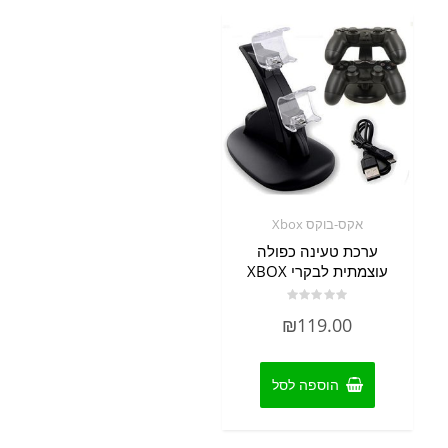
אקס-בוקס Xbox
ערכת טעינה כפולה
עוצמתית לבקרי XBOX
דורג
₪
119.00
0
מתוך
5
הוספה לסל