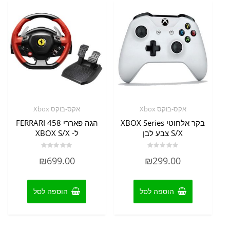
אקס-בוקס Xbox
אקס-בוקס Xbox
בקר אלחוטי XBOX Series
הגה פאררי FERRARI 458
S/X צבע לבן
ל- XBOX S/X
דורג
דורג
₪
699.00
₪
299.00
0
0
מתוך
מתוך
5
5
הוספה לסל
הוספה לסל