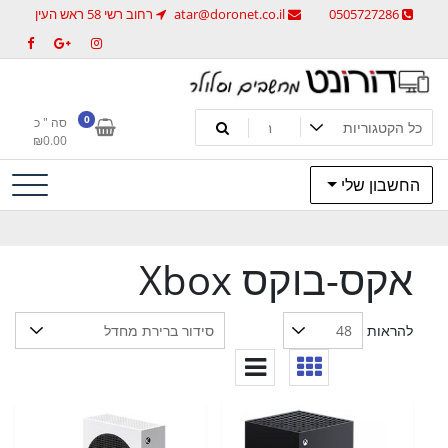
לג
0505727286
atar@doronet.co.il
רחוב רשי 58 ראש העין
תוכן
מחשבים וסלולר
דורונט מחשבים וסלולר
0
סה " כ
₪
0.00
החשבון שלי
אקס-בוקס Xbox
להראות