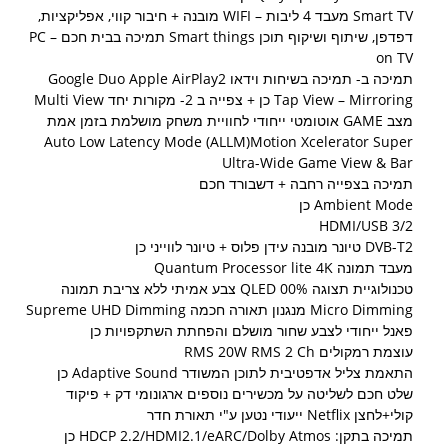
Smart TV מעבד 4 ליבות – WIFI מובנה + חיבור קווי, אפליקציות,
דפדפן, שיתוף ושיקוף תוכן Smart things תמיכה בבית חכם – PC
on TV
תמיכה ב- תמיכה בשיחות וידאו Google Duo Apple AirPlay2
Tap View – Mirroring כן + צפייה ב 2- מקורות יחד Multi View
מצב GAME אוטומטי ייחודי לחוויית משחק מושלמת בזמן אמת
Auto Low Latency Mode (ALLM)Motion Xcelerator Super
Ultra-Wide Game View & Bar
תמיכה בצפייה רחבה + דשבורד חכם
Ambient Mode כן
HDMI/USB 3/2
DVB-T2 טיונר מובנה עידן פלוס + טיונר לווייני כן
מעבד תמונה Quantum Processor lite 4K
טכנולוגיית תצוגה QLED 00% צבע אמיתי ללא צריבת תמונה
Micro Dimming מנגנון תאורה חכמה Supreme UHD Dimming
פאנל ייחודי לצבע שחור מושלם והפחתת השתקפויות כן
עוצמת רמקולים RMS 20W RMS 2 Ch
התאמת צליל אדפטיבית לתוכן המשודר Adaptive Sound כן
שלט חכם לשליטה על מכשירים נוספים ארגונומי דק + פיקוד
קולי+לחצן Netflix ייעודי נטען ע"י תאורת חדר
תמיכה בתקן: HDCP 2.2/HDMI2.1/eARC/Dolby Atmos כן