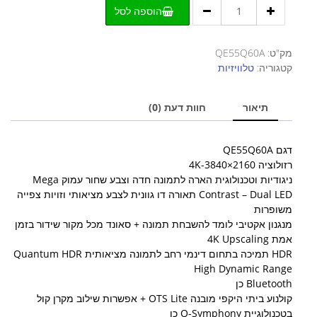
כמות
הוספה לסל
של
טלוויזיית
55
מק"ט:
QE55Q60A
אינץ
קטגוריה:
טלוויזיות
מבית
SAMSUNG
תיאור
חוות דעת (0)
עיצוב
דק
ויוקרתי
דגם QE55Q60A
רזולוציה 4K-3840×2160
ניגודיות וטכנולוגית הארה לתמונה חדה וצבע שחור עמוק Mega
Contrast – Dual LED תאורה דו גוונית לצבע מציאותי וזויות צפייה
משופרות
מנגנון אקטיבי לומד להשבחת תמונה + סאונד מכל מקור שידור בזמן
אמת 4K Upscaling
HDR תמיכה בתחום דינמי רחב לתמונה מציאותית Quantum HDR
High Dynamic Range
Bluetooth כן
קולנוע ביתי היקפי מובנה OTS Lite + אפשרות שילוב מקרן קול
בטכנולוגיית Q-Symphony כן