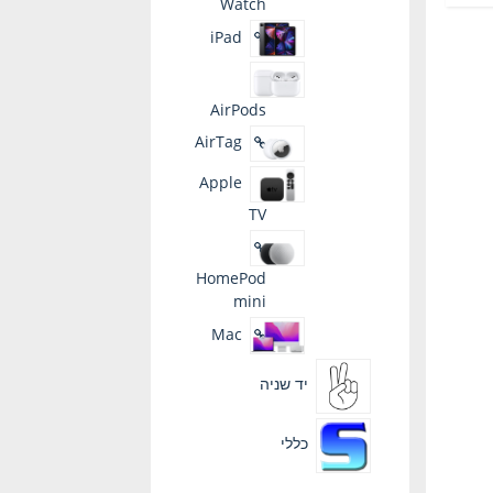
Watch
סוגים.
iPad
ניתן
לבחור
את
AirPods
האפשרויות
בעמוד
AirTag
המוצר
Apple
TV
HomePod
mini
Mac
יד שניה
כללי