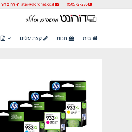
לג
0505727286
atar@doronet.co.il
רחוב רשי 58 ראש העין
תוכן
מחשבים וסלולר
דורונט מחשבים וסלולר
בית
חנות
קצת עלינו
ת