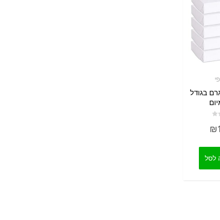
י
ון נייר 80 גרם בגודל
₪
 לסל