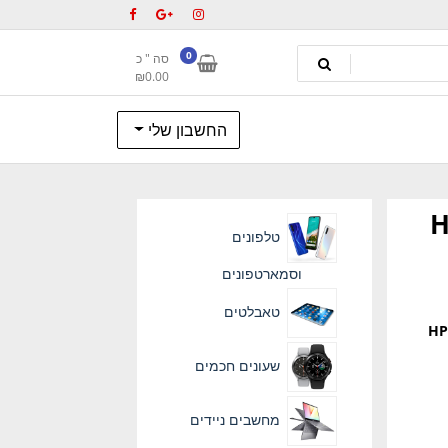
0
סה " כ
₪
0.00
החשבון שלי
טלפונים
וסמארטפונים
טאבלטים
HP
שעונים חכמים
מחשבים ניידים