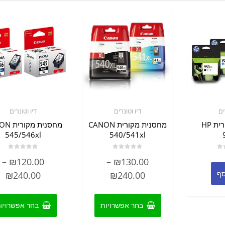
ים
דיו וטונרים
דיו וטונרים
מחסנית מקורית HP
מחסנית מקורית CANON
מחסנית מ
545/546xl
540/541xl
דורג
דורג
–
₪
120.00
–
₪
130.00
0
0
מתוך
מתוך
סף
טווח
טו
₪
240.00
₪
240.00
5
5
מחירים:
מח
למוצר
זה
בחר אפשרויות
בחר אפשרויו
יש
עד
עד
מספר