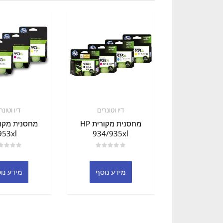
דיו וטונרים
דיו וטונר
מחסנית מקורית HP
953xl
934/935xl
דורג
דורג
0
0
מתוך
מתוך
מידע נוסף
מידע נו
5
5