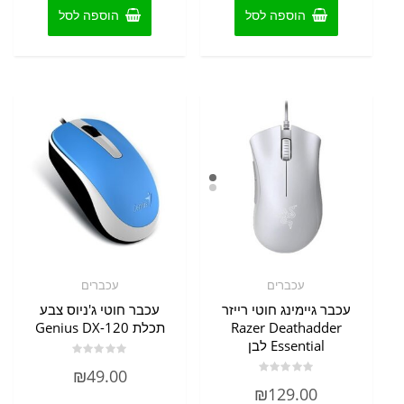
הוספה לסל
הוספה לסל
עכברים
עכברים
עכבר גיימינג ‏חוטי רייזר
עכבר חוטי ג'ניוס צבע
Razer Deathadder
תכלת Genius DX-120
Essential לבן
דורג
₪
49.00
0
דורג
מתוך
₪
129.00
0
5