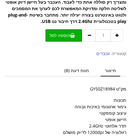
ומצריך רק סוללה אחת כדי לעבוד. העכבר בעל חיישן דיוק אופטי
לשליטה חלקה ומדויקת המאפשרת לכם לערוך את המסמכים
ולנווט באינטרנט בצורה יעילה יותר. מתחבר בשיטת plug-and-
play בטכנולוגיית 2.4Ghz דרך חיבור ננו USB.
כמות
הוספה לסל
של
עכבר
אלחוטי
קטגוריה:
עכברים
לנובו
כסוף
תיאור
חוות דעת (0)
Lenovo
530
Wireless
מק"ט GY50Z18984
Mouse
תכונות:
גימור ארגונומי באיכות גבוהה
עיצוב קומפקטי
חיישן אופטי
תדר אלחוטי 2.4GHz
רזולוציה של 1200dpi לדיוק מושלם