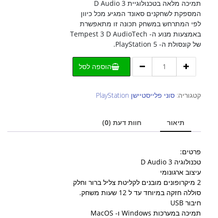
תמיכה מלאה בטכנולוגיית 3 D Audio
המספקת לשחקנים סאונד המגיע מכל כיוון
לפי המתרחש במשחק תכונה זו מתאפשרת
באמצעות מנוע ה- Tempest 3 D AudioTech
של קונסולת ה- PlayStation 5.
כמות
הוספה לסל
של
אוזניות
אלחוטיות
קטגוריה:
סוני פלייסטיישן PlayStation
3D
Sony
תיאור
חוות דעת (0)
PS5
דגם
CFI-
פרטים:
ZWH1-
טכנולוגיה 3 D Audio
E
עיצוב ארגונומי
2 מיקרופונים מובנים לקליטת צליל ברור וחלק
סוללה חזקה במיוחד עד ל 12 שעות משחק.
חיבור USB
תמיכה במערכות Windows ו- MacOS