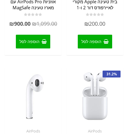
בית טעינה Apple מקורי
אוזניות AirPods Pro עם
לאיירפודס דור 2 ו-1
מארז טעינה MagSafe
דורג
דורג
המחיר
המחי
₪
900.00
₪
1,099.00
₪
200.00
0
0
מתוך
מתוך
המקורי
הנוכ
5
5
היה:
הוא:
הוספה לסל
הוספה לסל
.00.
₪1,099.00.
31.2%
AirPods
AirPods