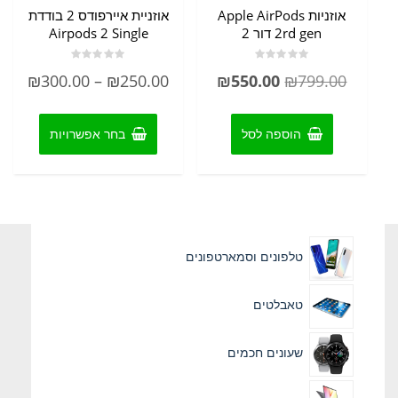
אוזניות Apple AirPods
אוזניית איירפודס 2 בודדת
2rd gen דור 2
Airpods 2 Single
דורג
דורג
המחיר
המחיר
טווח
₪
300.00
–
₪
250.00
₪
550.00
₪
799.00
0
0
מתוך
מתוך
המקורי
הנוכחי
מחיר
5
5
למוצר
היה:
הוא:
זה
הוספה לסל
בחר אפשרויות
יש
₪799.00.
₪550.00.
עד
מספר
סוגים.
ניתן
לבחור
את
טלפונים וסמארטפונים
האפשרוי
בעמוד
המוצר
טאבלטים
שעונים חכמים