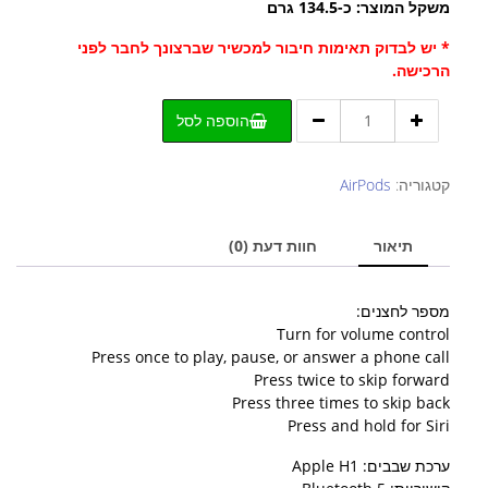
משקל המוצר: כ-134.5 גרם
* יש לבדוק תאימות חיבור למכשיר שברצונך לחבר לפני
הרכישה.
כמות
הוספה לסל
של
אוזניות
אפל
קטגוריה:
AirPods
AirPods
Max
תיאור
חוות דעת (0)
צבע
שחור
אפור
מספר לחצנים:
Turn for volume control
Press once to play, pause, or answer a phone call
Press twice to skip forward
Press three times to skip back
Press and hold for Siri
ערכת שבבים: Apple H1