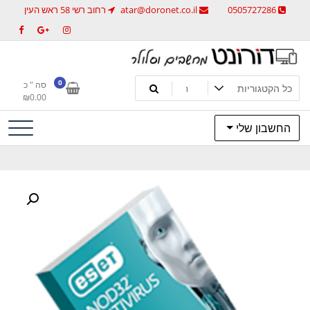
לג
0505727286
atar@doronet.co.il
רחוב רשי 58 ראש העין
תוכן
מחשבים וסלולר
דורונט מחשבים וסלולר
0
סה " כ
₪
0.00
החשבון שלי