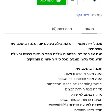
הוספה לסל
של
אנטי
וירוס
קטגוריה:
ציוד הקפי
Eset
NOD32
תיאור
חוות דעת (0)
טכנולוגיית אנטי-וירוס המובילה בעולם עם הגנה רב שכבתית
עוצמתית.
הגנו על הנתונים והכספים שלכם מפני הונאות ברשת ובעולם
הדיגיטלי גלשו מוגנים מכל סוגי האיומים והמזיקים.
הגנה רב שכבתית
הגנה מפני וירוסים ורוגלות
הגנה מפני תוכנות כופר משופר
יכולות Machine Learning מתקדמות
סריקה בעת הורדת קבצים
סריקה במצב לא פעיל
חסימת פרצות אבטחה משופר
מערכת למניעת חדירות (HIPS)משופר
סורק זיכרון מתקדם