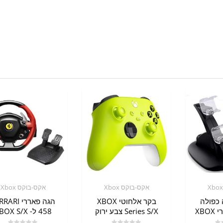
אקס-בוקס Xbox
אקס-בוקס Xbox
 כפולה
בקר אלחוטי XBOX
הגה פאררי RI
XB
Series S/X צבע ירוק
458 ל- XBOX S/X