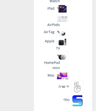
Watch
iPad
AirPods
AirTag
Apple
TV
HomePod
mini
Mac
יד שניה
כללי