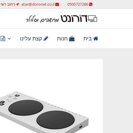
לג
0505727286
atar@doronet.co.il
רחוב רשי 58 ראש העין
תוכן
מחשבים וסלולר
דורונט מחשבים וסלולר
בית
חנות
קצת עלינו
ת