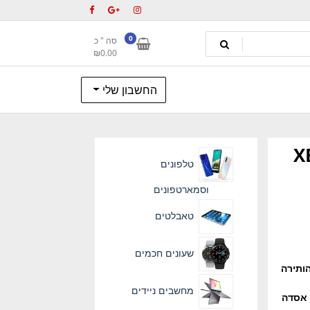
0
סה " כ
₪
0.00
החשבון שלי
ש ל- XBox
טלפונים
וסמארטפונים
טאבלטים
שעונים חכמים
ותירה
מחשבים ניידים
 של Xbox, הוא יצר אסדה