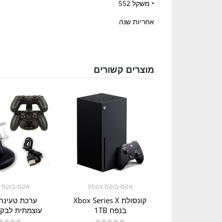
• משקל 552
אחריות שנה
מוצרים קשורים
אקס-בוקס Xbox
אקס-בוקס Xbox
קונסולת Xbox Series X
ערכת טעינה
בנפח 1TB
עוצמתית לבקרי OX