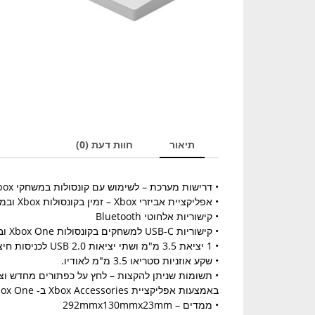
תיאור
חוות דעת (0)
• דרישות מערכת – לשימוש עם קונסולות במשחקי Xbox ומחשבים אישיים.
• אפליקציית אביזרי Xbox – זמין בקונסולות Xbox ובמחשבי Windows 10.
• קישוריות אלחוטי Bluetooth
• קישוריות USB-C למשחקים בקונסולות Xbox One ובמחשבי Windows 10.
• 1 יציאת 3.5 מ"מ ושתי יציאות USB 2.0 לכניסות חיצוניות.
• שקע אוזניות סטריאו 3.5 מ"מ לאודיו.
• תשומות שניתן להקצות – לחץ על כפתורים מחדש וצו
באמצעות אפליקציית Xbox Accessories ב- Xbox One או Windows 10.
• ממדים – 292mmx130mmx23mm