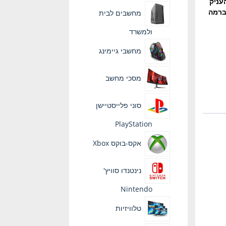
עניק
ליטה המדויקת לנגן את Halo ו- Call of Duty ברמה
מחשבים לבית
ולמשרד
מחשבי גיימינג
מסכי מחשב
סוני פלייסטיישן
PlayStation
אקס-בוקס Xbox
נינטנדו סוויץ'
Nintendo
טלוויזיות