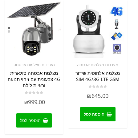
מערכות מצלמות אבטחה
מערכות מצלמות אבטחה
מצלמה אלחוטית שידור
מצלמת אבטחה סולארית
SIM 4G/3G LTE GSM
4G צבעונית עם זיהוי תנועה
וראיית לילה
דורג
₪
645.00
0
דורג
מתוך
₪
999.00
0
5
מתוך
5
הוספה לסל
הוספה לסל