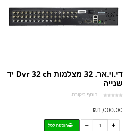
די.וי.אר. 32 מצלמות Dvr 32 ch יד
שנייה
הוסף ביקורת.
₪
1,000.00
כמות
הוספה לסל
של