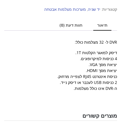
די.וי.אר.
32
קטגוריות:
יד שניה
,
מערכות מצלמות אבטחה
מצלמות
Dvr
תיאור
חוות דעת (0)
32
ch
יד
DVR ל- 32 מצלמות כולל:
שנייה
דיסק למאגר הקלטות 1T.
4 כניסות למיקרופונים.
יציאת מסך VGA.
יציאת מסך HDMI.
כניסת אינטרנט RJ45 לצפייה מרחוק.
2 כניסות USB לעכבר או דיסק נייד.
ה-DVR אינו כולל מצלמות.
מוצרים קשורים