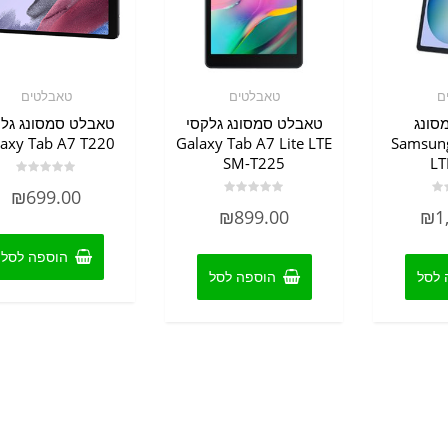
ם
טאבלטים
טאבלטים
סונג
טאבלט סמסונג גלקסי
טאבלט סמסונג גלק
laxy Tab A7 T220
Galaxy Tab A7 Lite LTE
Samsung
SM-T225
LT
דורג
₪
699.00
0
דורג
מתוך
₪
899.00
₪
1
0
5
מתוך
5
הוספה לסל
 לסל
הוספה לסל