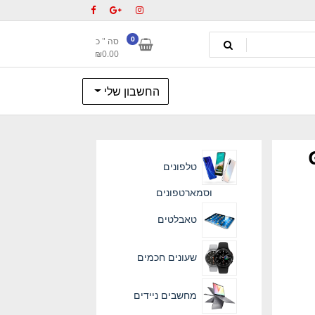
0
סה " כ
₪
0.00
החשבון שלי
Ga
טלפונים
וסמארטפונים
טאבלטים
שעונים חכמים
מחשבים ניידים