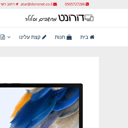
לג
0505727286
atar@doronet.co.il
רחוב רשי 58 ראש העין
תוכן
מחשבים וסלולר
דורונט מחשבים וסלולר
בית
חנות
קצת עלינו
ת