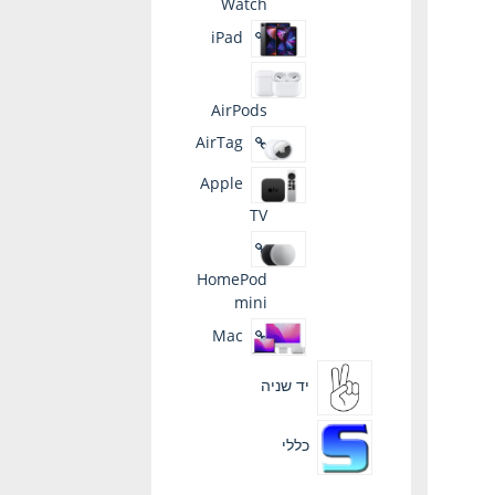
Watch
iPad
AirPods
AirTag
Apple
TV
HomePod
mini
Mac
יד שניה
כללי