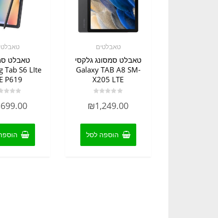
טאבלטים
טאבלטי
טאבלט סמסונג גלקסי
טאבלט סמ
 Tab S6 LIte
Galaxy TAB A8 SM-
E P619
X205 LTE
דורג
דורג
,699.00
₪
1,249.00
0
0
מתוך
מתוך
5
5
הוספה לסל
הוספה