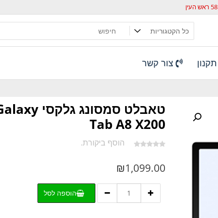
קנון
צור קשר
טאבלט סמסונג גלקסי laxy
Tab A8 X200
הוסף ביקורת.
₪
1,099.00
כמות
הוספה לסל
של
טאבלט