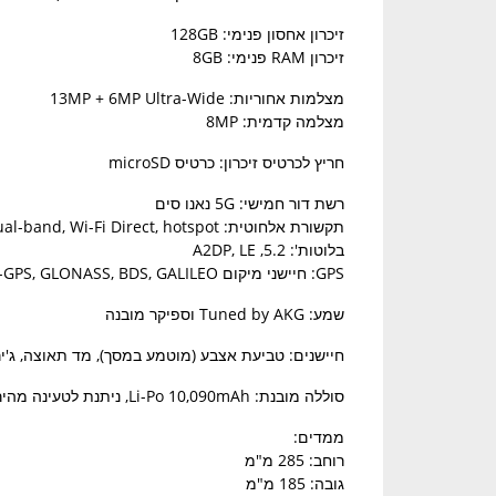
זיכרון אחסון פנימי: 128GB
זיכרון RAM פנימי: 8GB
מצלמות אחוריות: 13MP + 6MP Ultra-Wide
מצלמה קדמית: 8MP
חריץ לכרטיס זיכרון: כרטיס microSD
רשת דור חמישי: 5G נאנו סים
תקשורת אלחוטית: Wi-Fi 802.11 a/b/g/n/ac/6e, dual-band, Wi-Fi Direct, hotspot
בלוטות': 5.2, A2DP, LE
GPS: חיישני מיקום A-GPS, GLONASS, BDS, GALILEO
שמע: Tuned by AKG וספיקר מובנה
חיישנים: טביעת אצבע (מוטמע במסך), מד תאוצה, ג'ירו, קרבה, מצפן msung DeX
סוללה מובנת: Li-Po 10,090mAh, ניתנת לטעינה מהירה 45W
ממדים:
רוחב: 285 מ"מ
גובה: 185 מ"מ