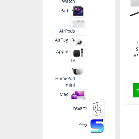
Watch
iPad
AirPods
AirTag
ץ’
S
Apple
8/
TV
HomePod
למוצר
mini
זה
ת
Mac
יש
מספר
סוגים.
יד שניה
ניתן
לבחור
כללי
את
האפשרויות