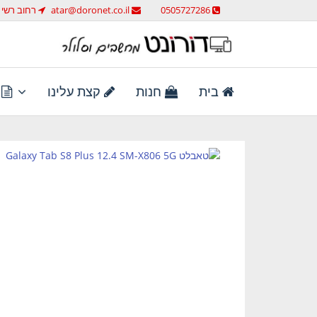
לג
0505727286
atar@doronet.co.il
רחוב רשי 58 ראש העין
תוכן
מחשבים וסלולר
דורונט מחשבים וסלולר
בית
חנות
קצת עלינו
ת