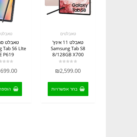
טאבלטים
טאבלטי
טאבלט 11 אינץ'
טאבלט סמ
 Tab S6 LIte
Samsung Tab S8
E P619
8/128GB X700
דורג
דורג
,699.00
₪
2,599.00
0
0
מתוך
מתוך
5
5
למוצר
זה
בחר אפשרויות
הוספה
יש
מספר
סוגים.
ניתן
לבחור
את
האפשרויות