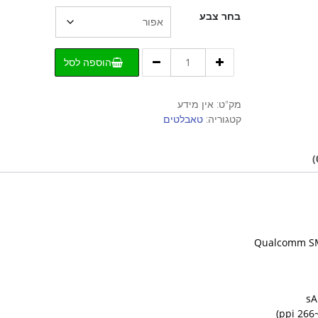
בחר צבע
כמות
הוספה לסל
של
טאבלט
Galaxy
מק"ט:
אין מידע
Tab
קטגוריה:
טאבלטים
S8
Plus
12.4"
SM-
X806
5G