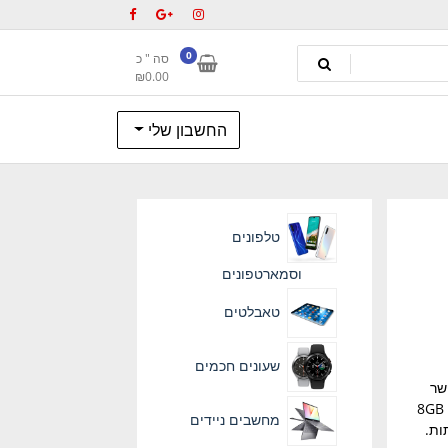
0
סה " כ
₪
0.00
החשבון שלי
טלפונים
וסמארטפונים
טאבלטים
שעונים חכמים
ומאפשר
שימוש במקלדת הנמכרת בנפרד. זיכרון בנוי 128GB SSD ו- 8GB
מחשבים ניידים