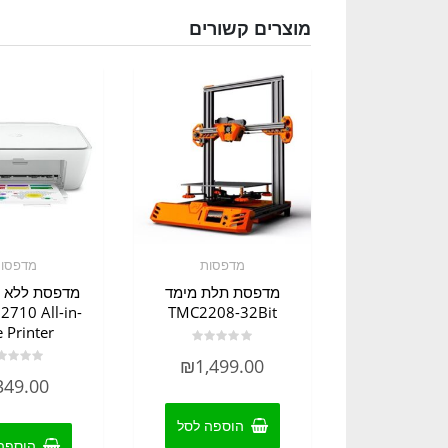
מוצרים קשורים
מדפסות
מדפסו
מדפסת תלת מימד
 2710 All-in-
TMC2208-32Bit
 Printer
דורג
₪
1,499.00
0
דורג
מתוך
349.00
0
5
מתוך
5
הוספה לסל
הוספה