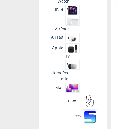
Watch
iPad
AirPods
AirTag
Apple
TV
HomePod
mini
Mac
יד שניה
כללי