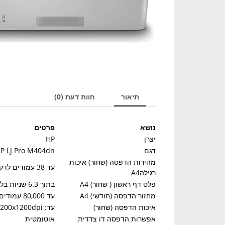
תיאור
חוות דעת (0)
נושא
פרטים
יצרן
HP
דגם
P LJ Pro M404dn
מהירות הדפסה (שחור) איכות
עד 38 עמודים לדקה
רגילהA4
פלט דף ראשון ( שחור) A4
בתוך 6.3 שניות בלבד
מחזור הדפסה (חודשי) A4
עד 80,000 עמודים
איכות הדפסה (שחור)
עד: 1200x1200dpi
אפשרות הדפסה דו צדדית
אוטומטית