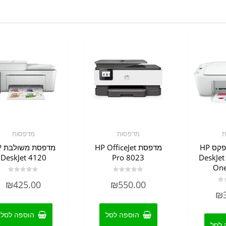
ת
מדפסות
מדפסות
מדפסת ללא פקס HP
מדפסת HP OfficeJet
מד
DeskJet 4120
Pro 8023
DeskJet
One
דורג
דורג
₪
425.00
₪
550.00
0
0
מתוך
מתוך
₪
5
5
הוספה לסל
הוספה לסל
 לסל