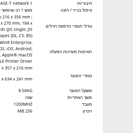
חיבוריות
1 Hi-Speed USB 2.0; 1 host USB at rear side; Gigabit Ethernet 10/100/1000BASE-T network
טיפול בנייר / הזנה
מגש 1 רב-שימושי ל-100 גיליונות, מגש הזנה 2 ל-250 גיליונות
to 216 x 356 mm ;
95 x 270 mm, 184 x
גודלי חומרי הדפסה רגילים
 (JIS single, JIS
opes (DL, C5, B5)
 Win8 Enterprise,
OS, iOS, Android,
תאימות מערכות הפעלה
3, Apple® macOS
6 Printer Driver,
x 357 x 216 mm;
ממדי המוצר
x 634 x 241 mm;
משקל המוצר
8.56KG
משך האחריות
שנה
מעבד
1200MHZ
זיכרון
256 MB