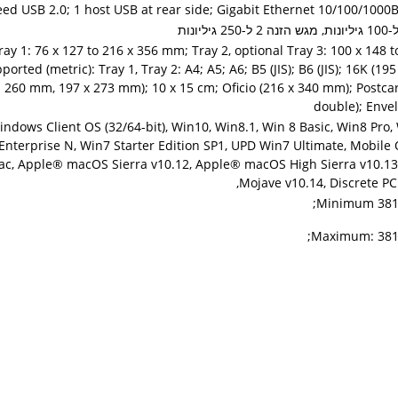
ray 1: 76 x 127 to 216 x 356 mm; Tray 2, optional Tray 3: 100 x 148 
ported (metric): Tray 1, Tray 2: A4; A5; A6; B5 (JIS); B6 (JIS); 16K (1
260 mm, 197 x 273 mm); 10 x 15 cm; Oficio (216 x 340 mm); Postcards
double); Envel
indows Client OS (32/64-bit), Win10, Win8.1, Win 8 Basic, Win8 Pro,
Enterprise N, Win7 Starter Edition SP1, UPD Win7 Ultimate, Mobile 
c, Apple® macOS Sierra v10.12, Apple® macOS High Sierra v10.1
Mojave v10.14, Discrete PCL
Minimum 381 
Maximum: 381 