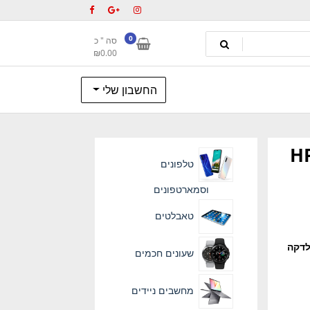
0
סה " כ
₪
0.00
החשבון שלי
טלפונים
וסמארטפונים
טאבלטים
שעונים חכמים
מחשבים ניידים