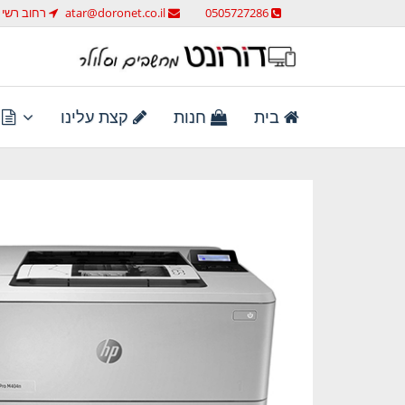
לג
0505727286
atar@doronet.co.il
רחוב רשי 58 ראש העין
תוכן
מחשבים וסלולר
דורונט מחשבים וסלולר
בית
חנות
קצת עלינו
ת