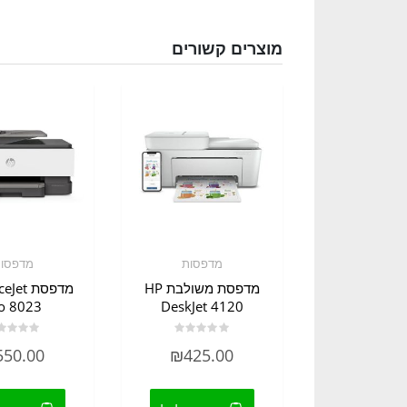
מוצרים קשורים
מדפסות
מדפסו
מדפסת משולבת HP
מדפסת t
o 8023
DeskJet 4120
דורג
דורג
550.00
₪
425.00
0
0
מתוך
מתוך
5
5