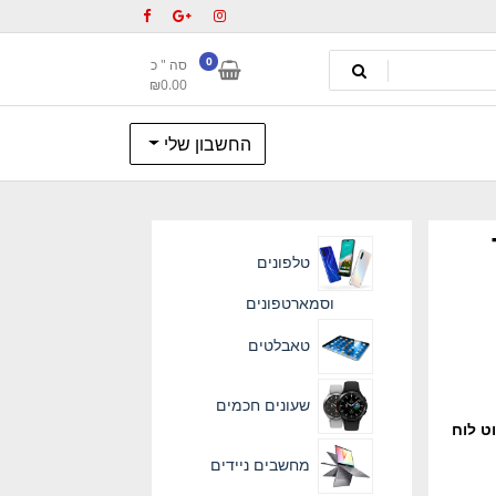
0
סה " כ
₪
0.00
החשבון שלי
טלפונים
וסמארטפונים
טאבלטים
שעונים חכמים
ט לוח
מחשבים ניידים