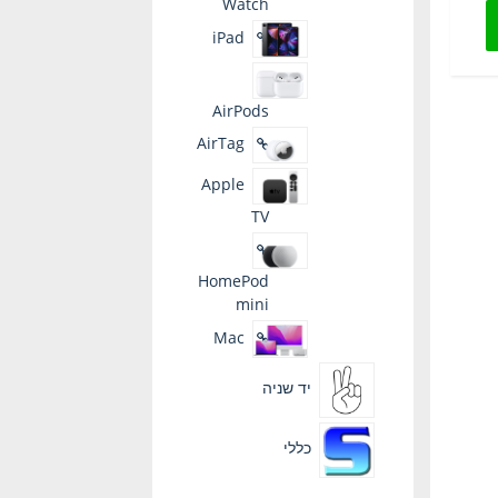
Watch
iPad
AirPods
AirTag
Apple
TV
HomePod
mini
Mac
יד שניה
כללי