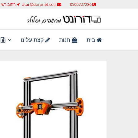
לג
0505727286
atar@doronet.co.il
רחוב רשי 58 ראש העין
תוכן
מחשבים וסלולר
דורונט מחשבים וסלולר
בית
חנות
קצת עלינו
ת