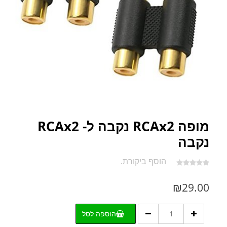
מופה RCAx2 נקבה ל- RCAx2
נקבה
הוסף ביקורת.
₪
29.00
כמות
הוספה לסל
של