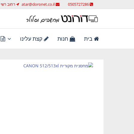
לג
0505727286
atar@doronet.co.il
רחוב רשי 58 ראש העין
תוכן
מחשבים וסלולר
דורונט מחשבים וסלולר
בית
חנות
קצת עלינו
ת