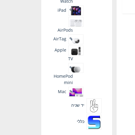
Watch
iPad
AirPods
AirTag
Apple
TV
HomePod
mini
Mac
יד שניה
כללי