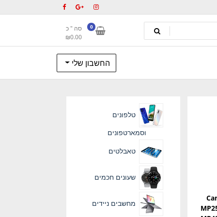
0
סה " כ
₪
0.00
החשבון שלי
טלפונים
וסמארטפונים
טאבלטים
שעונים חכמים
Ca
מחשבים ניידים
MP25