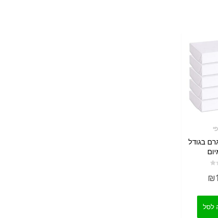
י
ון נייר 80 גרם בגודל
₪
 לסל