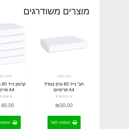
מוצרים משודרגים
ציוד הקפי
ציוד הקפ
חב' נייר 80 גרם בגודל
קרט
A4 פרימיום
A4 פרימיום
דורג
דורג
140.00
₪
30.00
0
0
מתוך
מתוך
5
5
הוספה לסל
הוספה