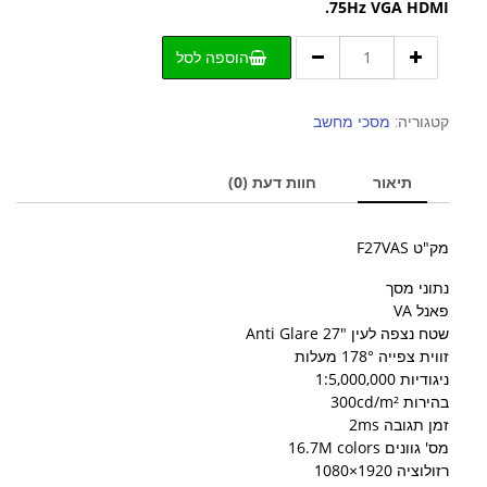
75Hz VGA HDMI.
כמות
הוספה לסל
של
מסך
שטוח
קטגוריה:
מסכי מחשב
רקע
מט
תיאור
חוות דעת (0)
27
אינץ
MAG
מק"ט F27VAS
FULL
HD
נתוני מסך
פאנל
פאנל VA
VA
שטח נצפה לעין "27 Anti Glare
זווית צפייה 178° מעלות
ניגודיות 1:5,000,000
בהירות 300cd/m²
זמן תגובה 2ms
מס' גוונים 16.7M colors
רזולוציה 1920×1080