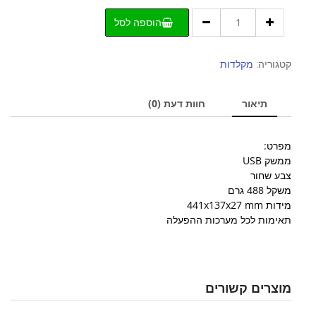
כמות
הוספה לסל
של
מקלדת
ג'ניוס
קטגוריה:
מקלדות
עברית
אנגלית
תיאור
חוות דעת (0)
KB-
117
מפרט:
ממשק USB
צבע שחור
משקל 488 גרם
מידות 441x137x27 mm
תאימות לכל מערכות ההפעלה
מוצרים קשורים