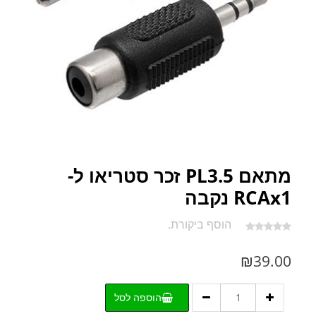
מתאם PL3.5 זכר סטריאו ל-
RCAx1 נקבה
הוסף ביקורת.
₪
39.00
כמות
הוספה לסל
של