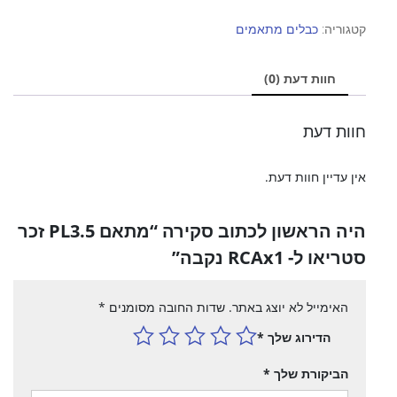
מתאם
PL3.5
קטגוריה:
כבלים מתאמים
זכר
סטריאו
חוות דעת (0)
ל-
RCAx1
נקבה
חוות דעת
אין עדיין חוות דעת.
היה הראשון לכתוב סקירה “מתאם PL3.5 זכר
סטריאו ל- RCAx1 נקבה”
האימייל לא יוצג באתר.
שדות החובה מסומנים
*
הדירוג שלך
*
הביקורת שלך
*