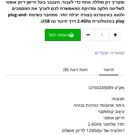
ומצריך רק סוללה אחת כדי לעבוד. העכבר בעל חיישן דיוק אופטי
לשליטה חלקה ומדויקת המאפשרת לכם לערוך את המסמכים
ולנווט באינטרנט בצורה יעילה יותר. מתחבר בשיטת plug-and-
play בטכנולוגיית 2.4Ghz דרך חיבור ננו USB.
כמות
הוספה לסל
של
עכבר
אלחוטי
קטגוריה:
עכברים
לנובו
אפור
תיאור
חוות דעת (0)
כהה
Lenovo
530
מק"ט GY50Z49089
Wireless
Mouse
תכונות:
גימור ארגונומי באיכות גבוהה
עיצוב קומפקטי
חיישן אופטי
תדר אלחוטי 2.4GHz
רזולוציה של 1200dpi לדיוק מושלם