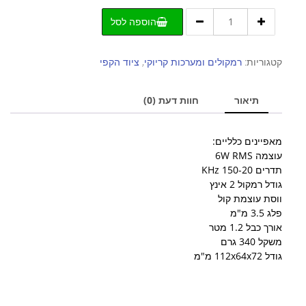
כמות
הוספה לסל
של
רמקולים
למחשב
קטגוריות:
רמקולים ומערכות קריוקי
,
ציוד הקפי
ג'יניוס
כתום
תיאור
חוות דעת (0)
SP-
Q180
מאפיינים כלליים:
עוצמה 6W RMS
תדרים 150-20 KHz
גודל רמקול 2 אינץ
ווסת עוצמת קול
פלג 3.5 מ"מ
אורך כבל 1.2 מטר
משקל 340 גרם
גודל 112x64x72 מ"מ