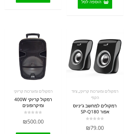
הוספה לסל
,
רמקולים ומערכות קריוקי
ציוד
רמקולים ומערכות קריוקי
הקפי
רמקול קריוקי 400W
ומיקרופונים
רמקולים למחשב ג'יניוס
אפור SP-Q180
דורג
₪
500.00
0
דורג
מתוך
₪
79.00
0
5
מתוך