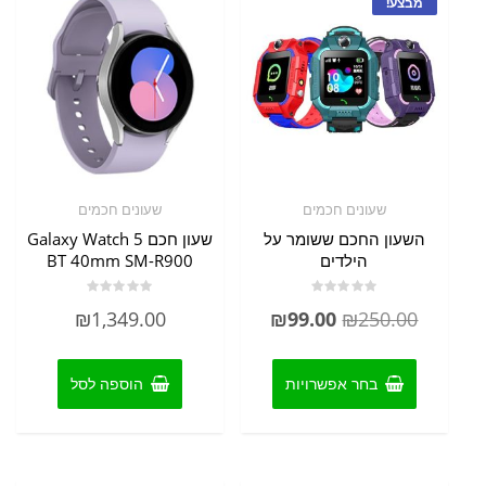
מבצע!
שעונים חכמים
שעונים חכמים
השעון החכם ששומר על
שעון חכם Galaxy Watch 5
הילדים
BT 40mm SM-R900
דורג
דורג
המחיר
המחיר
₪
1,349.00
₪
99.00
₪
250.00
0
0
מתוך
מתוך
המקורי
הנוכחי
5
5
למוצר
היה:
הוא:
זה
בחר אפשרויות
הוספה לסל
יש
₪99.00.
₪250.00.
מספר
סוגים.
ניתן