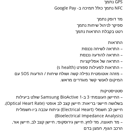
GPS נתמך
NFC נתמך כולל תמיכה ב- Google Pay
מד דופק נתמך
ספיקר לניהול שיחות נתמך
רטט בקבלת התראות נתמך
התראות
– התראה לשיחה נכנסת
– התראה להודעה נכנסת
– התראה של אפליקציות
– התראות לפעילות ספורט (s health)
– מזהה אוטומטית נפילה קשה ושולח שיחות / הודעות SOS עם
המיקום לאנשי קשר מוגדרים מראש.
סטטיסטיקות
– החיישן העוצמתי 3 ב-1 Samsung BioActive שולט ביעילות
בשלושה חיישני בריאות: חיישן קצב לב אופטי (Optical Heart Rate),
חיישן לב חשמלי (Electrical Heart) וניתוח עכבה ביו-חשמלית
(Bioelectrical Impedance Analysis)
– מד תאוצה, מד לחץ, חיישן גירוסקופי, חיישן קצב לב, חיישן אור,
הרכב הגוף, חמצן בדם