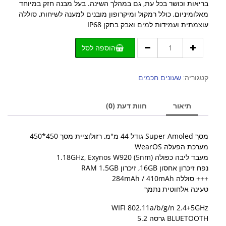
בריאות וכושר בכל עת, גם במהלך השינה. בעל מבנה חזק במיוחד
מאלומיניום, כולל רמקול ומיקרופון מובנים למענה לשיחות, סוללה
עוצמתית ועמידות למים ואבק בתקן IP68
כמות
הוספה לסל
של
שעון
חכם
קטגוריה:
שעונים חכמים
Galaxy
Watch
תיאור
חוות דעת (0)
5
BT
44mm
מסך Super Amoled גודל ​44 מ"מ, רזולוציית מסך 450*450
R910
מערכת הפעלה WearOS
מעבד ​ליבה כפולה 1.18GHz, Exynos W920 (5nm)
נפח זיכרון אחסון 16GB, זיכרון RAM 1.5GB
+++ סוללה 284mAh / 410mAh
טעינה אלחוטית נתמך
WIFI 802.11a/b/g/n 2.4+5GHz
BLUETOOTH גרסה 5.2