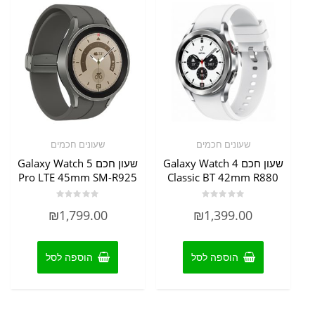
לבחור
את
האפשרויות
בעמוד
המוצר
שעונים חכמים
שעונים חכמים
שעון חכם Galaxy Watch 4
שעון חכם Galaxy Watch 5
Pro LTE 45mm SM-R925
Classic BT 42mm R880
דורג
דורג
₪
1,799.00
₪
1,399.00
0
0
מתוך
מתוך
5
5
הוספה לסל
הוספה לסל