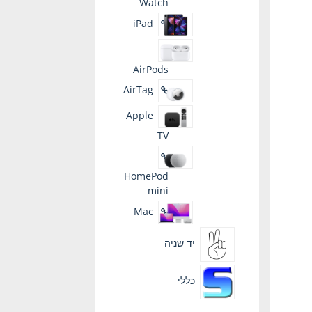
Watch
iPad
AirPods
AirTag
Apple
TV
HomePod
mini
Mac
יד שניה
כללי