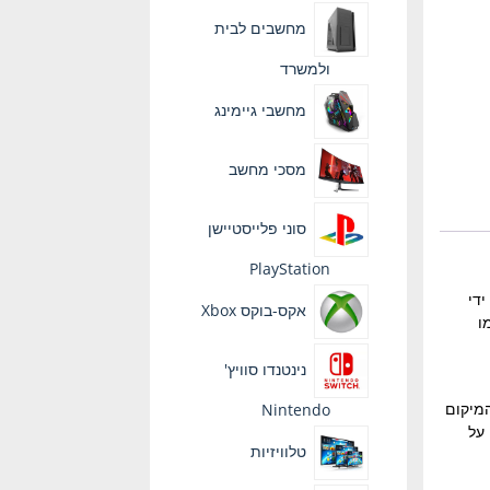
מחשבים לבית
ולמשרד
מחשבי גיימינג
מסכי מחשב
סוני פלייסטיישן
PlayStation
על ידי
אקס-בוקס Xbox
מו
נינטנדו סוויץ'
ם אלה שולחים את המיקום
Nintendo
הגן על
טלוויזיות