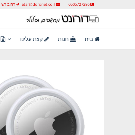
לג
0505727286
atar@doronet.co.il
רחוב רשי 58 ראש העין
תוכן
מחשבים וסלולר
דורונט מחשבים וסלולר
בית
חנות
קצת עלינו
ת