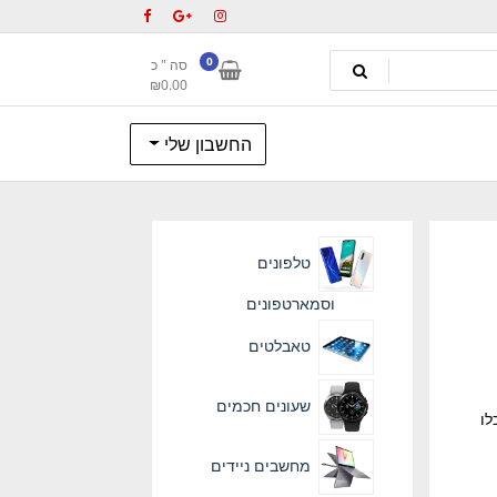
0
סה " כ
₪
0.00
החשבון שלי
טלפונים
וסמארטפונים
טאבלטים
שעונים חכמים
לו
מחשבים ניידים