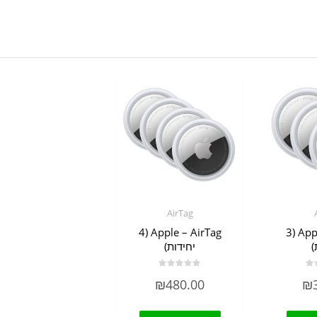
AirTag
Apple – AirTag (4
Apple – AirTag (3
)
יחידות)
דורג
₪
480.00
₪
0
מתוך
5