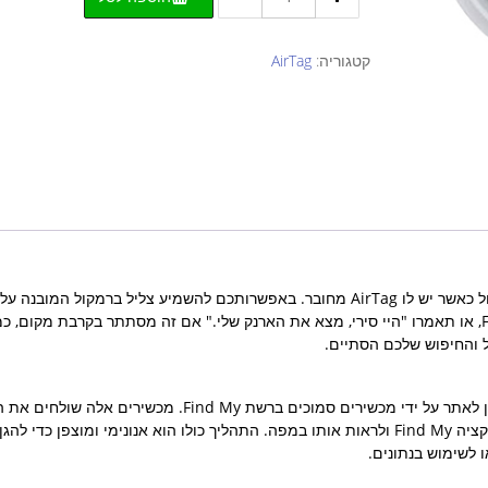
של
Apple
-
קטגוריה:
AirTag
AirTag
(2
יחידות)
לאבד משהו כמו הארנק שלכם לא צריך להיות עניין גדול כאשר יש לו AirTag מחובר. באפשרותכם להשמיע צליל ברמקול המובנה 
מעבר לכרטיסיה פריטים חדשים באפליקציית Find My, או תאמרו "היי סירי, מצא את הארנק שלי." אם זה מסתתר בקרבת מקום, כ
 והחיפוש שלכם הסתיים.
ה-AirTag שלכם שולח אות Bluetooth מאובטח שניתן לאתר על ידי מכשירים סמוכים ברשת Find My. מכשירי
של ה-AirTag שלכם ל-iCloud ואז תוכלו לעבור לאפליקציה Find My ולראות אותו במפה. התהליך כולו הוא אנונימי ומוצפן כדי ל
ו לשימוש בנתונים.