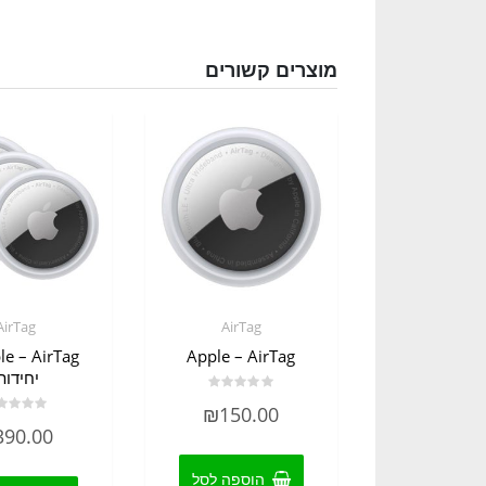
מוצרים קשורים
AirTag
AirTag
Apple – AirTag
יחידות
דורג
₪
150.00
0
דורג
מתוך
390.00
0
5
מתוך
5
הוספה לסל