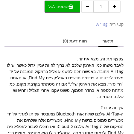
כמות
הוספה לסל
של
Apple
-
קטגוריה:
AirTag
AirTag
תיאור
חוות דעת (0)
צפצף את זה. מצא את זה.
לאבד משהו כמו הארנק שלכם לא צריך להיות עניין גדול כאשר יש לו
AirTag מחובר. באפשרותכם להשמיע צליל ברמקול המובנה על ידי
מעבר לכרטיסיה פריטים חדשים באפליקציית Find My, או תאמרו
"היי סירי, מצא את הארנק שלי." אם זה מסתתר בקרבת מקום, כמו
מתחת לספה או בחדר הסמוך, פשוט עקבו אחרי הצליל והחיפוש
שלכם הסתיים.
איך זה עובד?
ה-AirTag שלכם שולח אות Bluetooth מאובטח שניתן לאתר על ידי
מכשירים סמוכים ברשת Find My. מכשירים אלה שולחים את
המיקום של ה-AirTag שלכם ל-iCloud ואז תוכלו לעבור לאפליקציה
Find My ולראות אותו במפה. התהליך כולו הוא אנונימי ומוצפן כדי