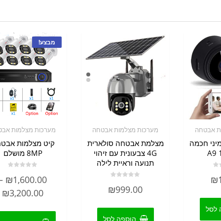
מבצע!
ת אבטחה
מערכות מצלמות אבטחה
מערכות מצלמות אבט
יני חכמה
מצלמת אבטחה סולארית
קיט מצלמות אבט
A9 
4G צבעונית עם זיהוי
8MP מושלם
תנועה וראיית לילה
דורג
–
₪
1,600.00
₪
0
דורג
מתוך
₪
999.00
0
ט
₪
3,200.00
5
מתוך
5
מ
 לסל
הוספה לסל