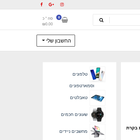
0
סה " כ
₪
0.00
החשבון שלי
טלפונים
וסמארטפונים
טאבלטים
שעונים חכמים
ידור צילומי HD ותכונת בקרת
מחשבים ניידים