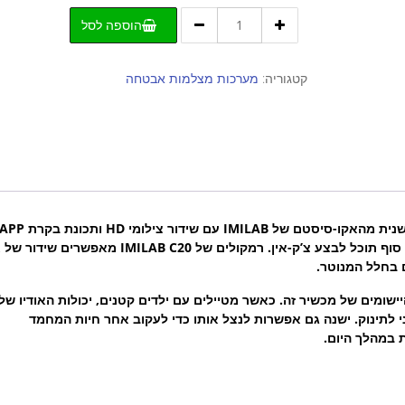
כמות
הוספה לסל
של
IMILAB
C20
קטגוריה:
מערכות מצלמות אבטחה
מצלמת
אבטחה
ביתית
1080P
העלות המשתלמת והטכנולוגיה המרוחקת שלו, סוף סוף תוכל לבצע צ’ק-אין. רמקולים של IMILAB C20 מאפ
 בחלל המנוטר.
ישומים של מכשיר זה. כאשר מטיילים עם ילדים קטנים, יכולות האודיו שלו
ני לתינוק. ישנה גם אפשרות לנצל אותו כדי לעקוב אחר חיות המחמד
במהלך היום.