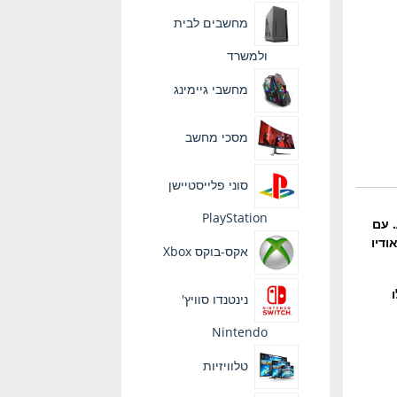
מחשבים לבית
ולמשרד
מחשבי גיימינג
מסכי מחשב
סוני פלייסטיישן
PlayStation
מצלמת האבטחה IMILAB C20 היא מצלמת IP חדשנית מהאקו-סיסטם של IMILAB עם שידור צילומי HD ותכונת בקרת APP. עם
שרים שידור של אודיו
אקס-בוקס Xbox
נינטנדו סוויץ'
Nintendo
טלוויזיות