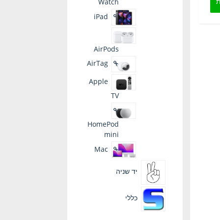
ת
Watch
יש
ד
iPad
מספר
סוגים.
ניתן
AirPods
לבחור
את
AirTag
האפשרויות
בעמוד
Apple
המוצר
TV
HomePod
mini
Mac
יד שניה
כללי