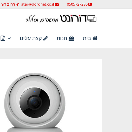
לג
0505727286
atar@doronet.co.il
רחוב רשי 58 ראש העין
תוכן
מחשבים וסלולר
דורונט מחשבים וסלולר
בית
חנות
קצת עלינו
ת