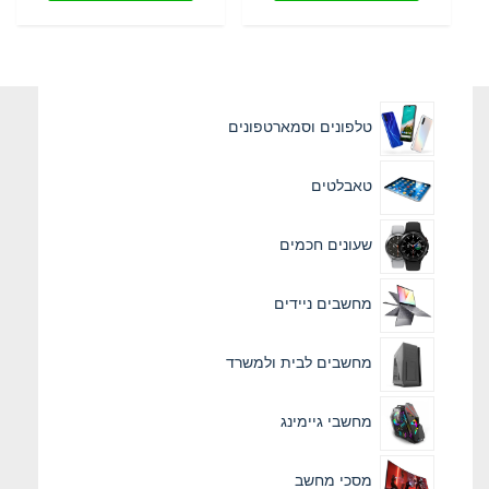
מספר
מספר
סוגים.
סוגים.
ניתן
ניתן
לבחור
לבחור
את
את
טלפונים וסמארטפונים
האפשרויות
האפשרוי
בעמוד
בעמוד
המוצר
המוצר
טאבלטים
שעונים חכמים
מחשבים ניידים
מחשבים לבית ולמשרד
מחשבי גיימינג
מסכי מחשב