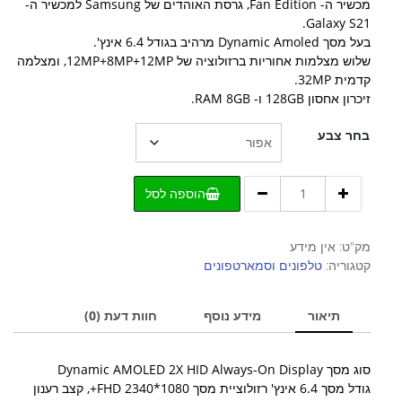
מכשיר ה- Fan Edition, גרסת האוהדים של Samsung למכשיר ה-
Galaxy S21.
בעל מסך Dynamic Amoled מרהיב בגודל 6.4 אינץ'.
שלוש מצלמות אחוריות ברזולוציה של 12MP+8MP+12MP, ומצלמה
קדמית 32MP.
זיכרון אחסון 128GB ו- RAM 8GB.
בחר צבע
כמות
הוספה לסל
של
Galaxy
S21
מק"ט:
אין מידע
FE
קטגוריה:
טלפונים וסמארטפונים
5G
תיאור
מידע נוסף
חוות דעת (0)
סוג מסך Dynamic AMOLED 2X HID Always-On Display
גודל מסך 6.4 אינץ' רזולוציית מסך 1080*2340 FHD+, קצב רענון