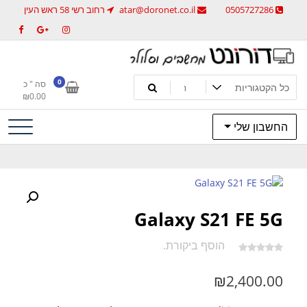
לג
0505727286
atar@doronet.co.il
רחוב רשי 58 ראש העין
תוכן
מחשבים וסלולר
דורונט מחשבים וסלולר
0
סה " כ
₪
0.00
החשבון שלי
Galaxy S21 FE 5G
הוסף ביקורת.
₪
2,400.00