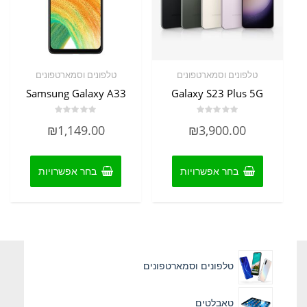
טלפונים וסמארטפונים
טלפונים וסמארטפונים
Samsung Galaxy A33
Galaxy S23 Plus 5G
דורג
דורג
₪
1,149.00
₪
3,900.00
0
0
מתוך
מתוך
5
5
למוצר
למוצר
זה
זה
בחר אפשרויות
בחר אפשרויות
יש
יש
מספר
מספר
סוגים.
סוגים.
ניתן
ניתן
לבחור
לבחור
את
את
טלפונים וסמארטפונים
האפשרויות
האפשרוי
בעמוד
בעמוד
המוצר
המוצר
טאבלטים