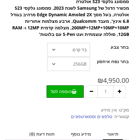
סמסונג גלקסי S23 אולטרה
מכשיר הדגל של Samsung לשנת 2023, סמסונג גלקסי S23
אולטרה, בעל מסך Edge Dynamic Amoled 2X מרהיב בגודל
עד
6.8 אינץ', מעבד Qualcomm, ארבע מצלמות אחוריות
200MP+12MP+10MP+10MP, מצלמה קדמית 12MP ו- RAM
12GB, סוללה עוצמתית ועט S-Pen עם בלוטות'
בחר צבע
בחר נפח איחסון
₪
4,950.00
כמות
הוספה לסל
של
Galaxy
S23
מק"ט:
אין מידע
Ultra
קטגוריה:
טלפונים וסמארטפונים
5G
תיאור
מידע נוסף
חוות דעת (0)