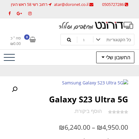
לג
0505727286
atar@doronet.co.il
רחוב רשי 58 ראש העין
תוכן
מחשבים וסלולר
דורונט מחשבים וסלולר
0
סה " כ
₪
0.00
החשבון שלי
Galaxy S23 Ultra 5G
הוסף ביקורת.
טווח
₪
6,240.00
–
₪
4,950.00
מחירים: