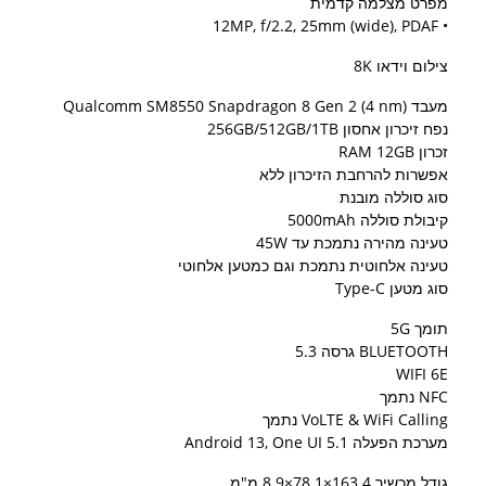
מפרט מצלמה קדמית
• 12MP, f/2.2, 25mm (wide), PDAF
צילום וידאו 8K
מעבד Qualcomm SM8550 Snapdragon 8 Gen 2 (4 nm)
נפח זיכרון אחסון 256GB/512GB/1TB
זכרון RAM 12GB
אפשרות להרחבת הזיכרון ללא
סוג סוללה מובנת
קיבולת סוללה 5000mAh
טעינה מהירה נתמכת עד 45W
טעינה אלחוטית נתמכת וגם כמטען אלחוטי
סוג מטען Type-C
תומך 5G
BLUETOOTH ​גרסה 5.3
WIFI 6E
NFC נתמך
VoLTE & WiFi Calling נתמך
מערכת הפעלה Android 13, One UI 5.1
גודל מכשיר 163.4×78.1×8.9 מ"מ